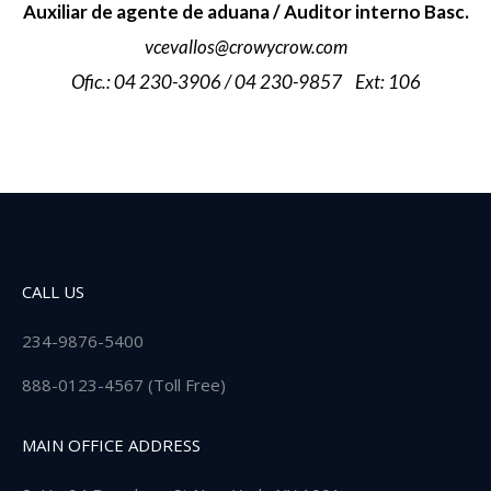
Auxiliar de agente de aduana / Auditor interno Basc.
vcevallos@crowycrow.com
Ofic.: 04 230-3906 / 04 230-9857 Ext: 106
CALL US
234-9876-5400
888-0123-4567 (Toll Free)
MAIN OFFICE ADDRESS