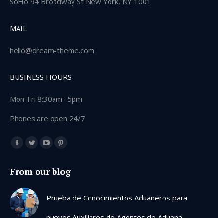
SoHo 94 Broadway St New York, NY 1001
MAIL
hello@dream-theme.com
BUSINESS HOURS
Mon-Fri 8:30am- 5pm
Phones are open 24/7
Encuéntranos en:
Facebook
Twitter
YouTube
Pinterest
page
page
page
page
From our blog
opens
opens
opens
opens
in
in
in
in
Prueba de Conocimientos Aduaneros para
new
new
new
new
window
window
window
window
nuevos Auxiliares de Agentes de Aduana –